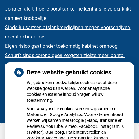
Jong en alert: hoe je borstkanker herkent als je verder kijkt
dan een knobbeltje
Sinds huisartsen afslankmedicijnen mogen voorschrijven,
neemt gebruik toe
Eigen risico gaat onder toekomstig kabinet omhoog
Schurft sinds corona geen vergeten ziekte meer: aantal
uitbraken fors gestegen
Deze website gebruikt cookies
CZ vergoedt zorg van twee gespecialiseerde
Wij gebruiken noodzakelijke cookies zodat deze
revalidatieartsen niet meer
website goed kan werken. Voor analytische
cookies en externe inhoud vragen wij uw
toestemming.
Voor analytische cookies werken wij samen met
Matomo en Google Analytics. Voor externe inhoud
werken wij samen met Google (Maps, Translate en
Reviews), YouTube, Vimeo, Facebook, Instagram, X
(Twitter), Qualizorg, Patiëntenvertellen en
ZorgkaartNederland. Deze partijen kunnen