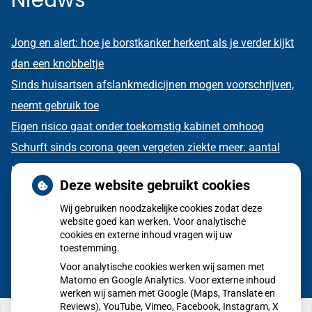
Jong en alert: hoe je borstkanker herkent als je verder kijkt
dan een knobbeltje
Sinds huisartsen afslankmedicijnen mogen voorschrijven,
neemt gebruik toe
Eigen risico gaat onder toekomstig kabinet omhoog
Schurft sinds corona geen vergeten ziekte meer: aantal
uitbraken fors gestegen
Deze website gebruikt cookies
CZ vergoedt zorg van twee gespecialiseerde
Wij gebruiken noodzakelijke cookies zodat deze
revalidatieartsen niet meer
website goed kan werken. Voor analytische
cookies en externe inhoud vragen wij uw
toestemming.
Voor analytische cookies werken wij samen met
Matomo en Google Analytics. Voor externe inhoud
werken wij samen met Google (Maps, Translate en
Reviews), YouTube, Vimeo, Facebook, Instagram, X